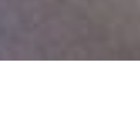
PLESNA ŠKOLA KOJA MIJENJA ŽIVOT
MEGA.dance je mjesto gdje se strast prema plesu
pretvara u pokret, a energija glazbe spaja ljude.
Stvaramo zajednicu u kojoj svatko može rasti, učiti i